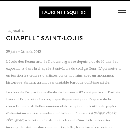
Exposition
CHAPELLE SAINT-LOUIS
29 juin – 26 août 2012
L’école des Beaux-arts de Poitiers organise depuis plus de 10 ans des
expositions dans la chapelle Saint-Louis du collège Henri IV qui mettent
en tension les œuvres d’artistes contemporains avec un monument
historique abritant un imposant retable baroque du 17ème siècle.
Le choix de l’exposition estivale de l’année 2012 s’est porté sur l’artiste
Laurent Esquerré qui a conçu spécifiquement pour l’espace de la
chapelle une installation monumentale sculptée en feuilles de papier
d’aluminium sur une armature métallique. L’oeuvre
La Calypso chez le
Père Ignace
à la fois « céleste » et relevant d’une lutte submarine
immerge le visiteur dans une mer implicite, transformé en sorte de